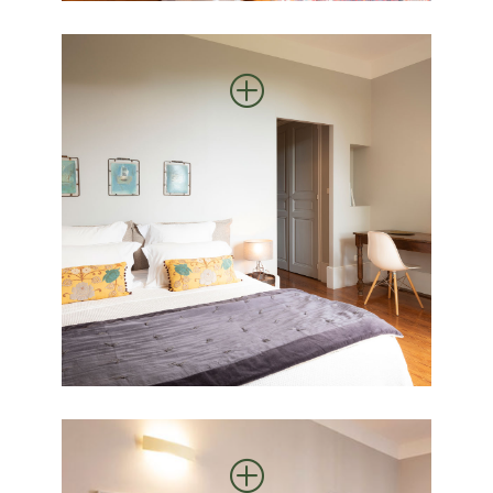
P
DANIEL
Chambre double avec douche
privative, spacieuse et confortable
pour un séjour à deux.
P