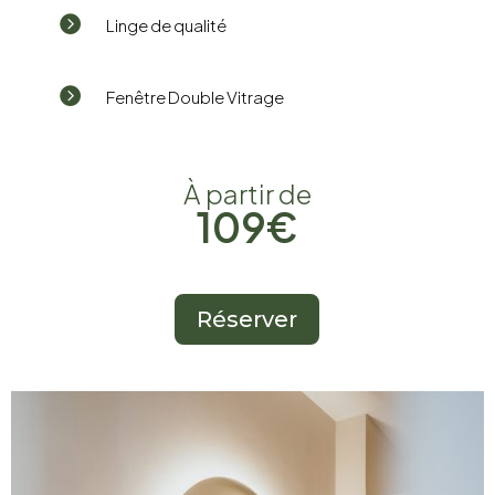

Linge de qualité

Fenêtre Double Vitrage
À partir de
109€
Réserver