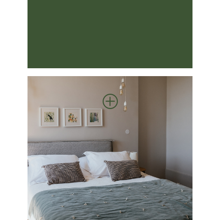
élégante et confortable pour un
séjour relaxant.
P
LES PRINCES
Chambre single avec douche
privative, confortable et fonctionnelle
pour un séjour agréable.